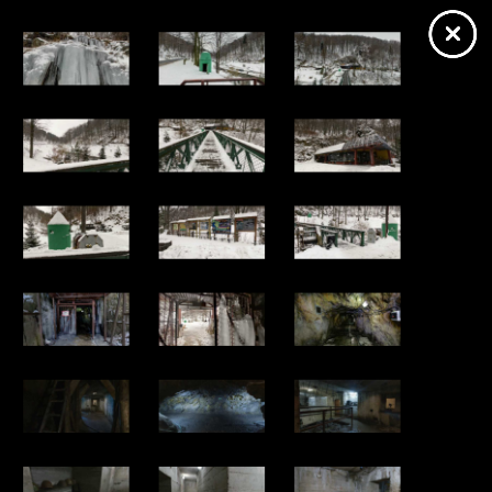
https://sztolnie.wkraj.pl
Mapa serwisu