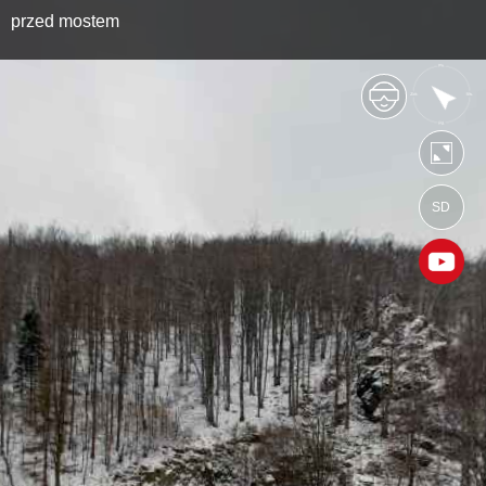
przed mostem
SD
https://sztolnie.wkraj.pl
Mapa serwisu