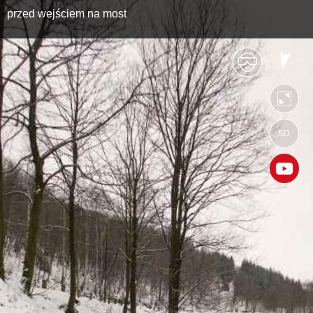
przed wejściem na most
SD
https://sztolnie.wkraj.pl
Mapa serwisu