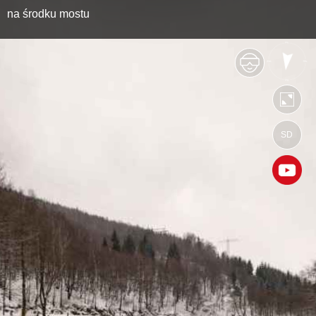
na środku mostu
SD
https://sztolnie.wkraj.pl
Mapa serwisu