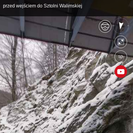
przed wejściem do Sztolni Walimskiej
SD
https://sztolnie.wkraj.pl
Mapa serwisu